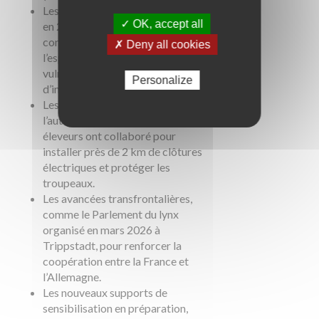
Les dernières naissances détectées
✓ OK, accept all
en 2025 dans les Vosges du Nord,
confirmant la reproduction de
✗ Deny all cookies
l’espèce, mais rappelant sa
vulnérabilité (une dizaine
Personalize
d’individus recensés sur le massif).
Les chantiers participatifs de
l’automne 2025, où bénévoles et
éleveurs ont collaboré pour
installer près de 2 km de clôtures
électriques et protéger les
troupeaux.
Les avancées transfrontalières,
comme le Parlement du lynx
organisé en mars 2026 à
Trippstadt, pour renforcer la
coopération entre la France et
l’Allemagne.
Les nouveaux supports de
sensibilisation en préparation,