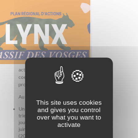
actions menées pour favoriser la
coexistence entre cette espèce
protégée et les activités humaines.
Au sommaire :
This site uses cookies
Un bilan des réalisations du plan
and gives you control
triennal 2023-2025, avec une
over what you want to
journée d’échanges prévue le 15
activate
juin 2026 pour préparer la suite
(2027-2029).