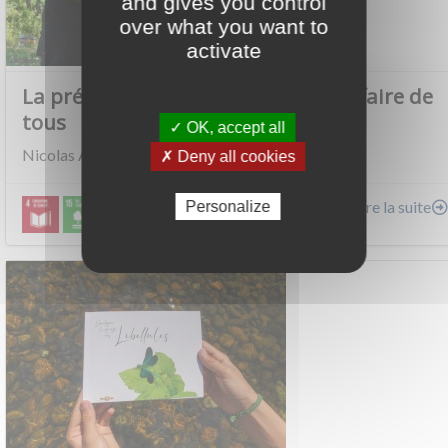
and gives you control
over what you want to
activate
La préservation des abeilles est l’affaire de
tous
✓ OK, accept all
Nicolas Arnoux est un jeune apiculteur issu…
✗ Deny all cookies
Lire la suite
Personalize