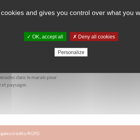
 cookies and gives you control over what you w
Lauréat 2018
ODD 4 - Education de
✓ OK, accept all
✗ Deny all cookies
Personalize
ichoirs qui seront ensuite posés
rmettront de découvrir la faune
anneaux d’informations qui
menades dans le marais pour
 et paysager.
égales/crédits/RGPD