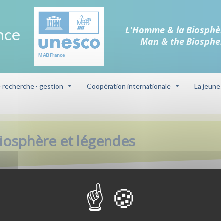
L'Homme & la Biosphè
nce
Man & the Biosphe
e recherche - gestion
Coopération internationale
La jeune
es
iosphère et légendes
Réserve de bio
 d’une classe d’allophones et les
ra pluridisciplinaire : il
marais Audomar