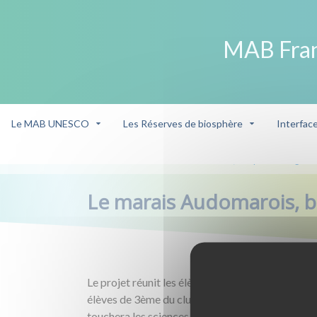
MAB Fra
Le MAB UNESCO
Les Réserves de biosphère
Interfac
Lauréat
Le marais Audomarois, biosphère et légend
/
/
Le marais Audomarois, b
Le projet réunit les élèves d’une classe de 6
ème
,
élèves de 3
ème
du club nichoir. Le travail mené se
touchera les sciences naturelles et le français.