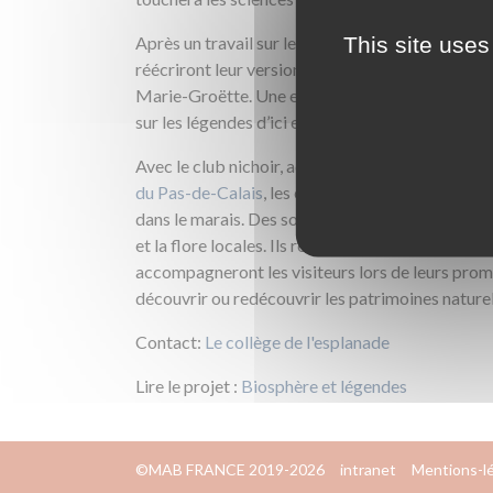
This site uses
Après un travail sur les légendes, les élèves
réécriront leur version de la légende de
Marie-Groëtte. Une exposition sera réalisée
sur les légendes d’ici et d’ailleurs
Avec le club nichoir, accompagnés de la
LPO
du Pas-de-Calais
, les élèves vont réaliser des n
dans le marais. Des sorties avec Eden 62 leur pe
et la flore locales. Ils réaliseront ensuite des p
accompagneront les visiteurs lors de leurs pro
découvrir ou redécouvrir les patrimoines naturel
Contact:
Le collège de l'esplanade
Lire le projet :
Biosphère et légendes
©MAB FRANCE 2019-2026
intranet
Mentions-l