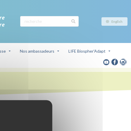
re
English
re
sse
Nos ambassadeurs
LIFE Biospher'Adapt
sphère du
ois