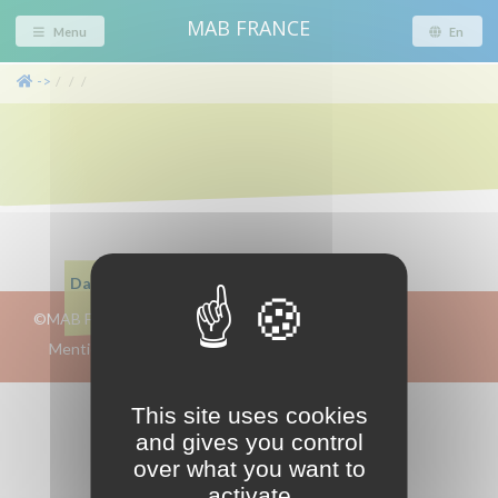
MAB FRANCE
Menu
En
->
/
/
/
Dans cette page
©MAB FRANCE 2019-2026
intranet
Mentions-légales/crédits/RGPD
This site uses cookies
and gives you control
over what you want to
activate