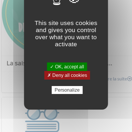
This site uses cookies
and gives you control
over what you want to
activate
La saison des Trophées est ouverte…
✓ OK, accept all
✗ Deny all cookies
Lire la suite
Actualité - 30/06/2026
Personalize