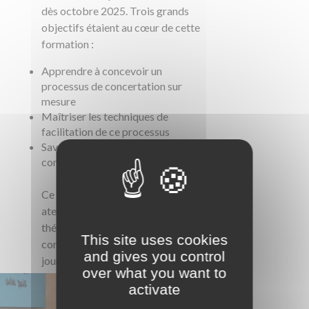
dès octobre 2025. Trois grands
objectifs étaient au cœur de cette
formation :
Apprendre à concevoir un
processus de concertation sur
mesure
Maîtriser les techniques de
facilitation de ce processus
Savoir évaluer efficacement la
concertation
Ce séminaire pratique a combiné
ateliers pratiques et sessions
théoriques pour une immersion
This site uses cookies
complète. Au programme de ces 3
and gives you control
jours :
over what you want to
activate