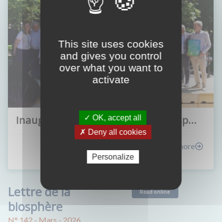
This site uses cookies
and gives you control
over what you want to
activate
Inauguration de la Réserve de biosp…
✓ OK, accept all
✗ Deny all cookies
Learn more
Personalize
New - 07/01/26
Lettre de la
Read online
biosphère
N° 142 - Mars - 2026